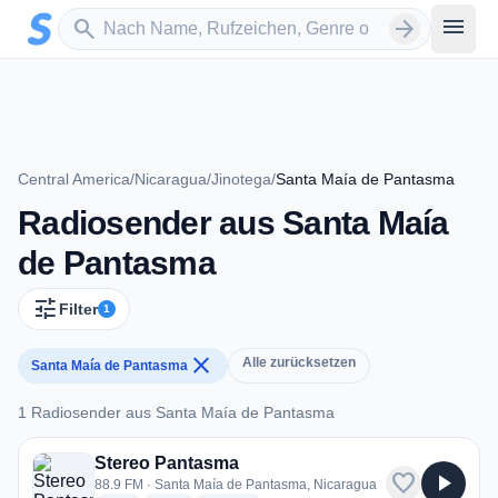
Zum Hauptinhalt springen
Sender suchen
menu
search
arrow_forward
Central America
/
Nicaragua
/
Jinotega
/
Santa Maía de Pantasma
Radiosender aus Santa Maía
de Pantasma
tune
Filter
1
close
Alle zurücksetzen
Santa Maía de Pantasma
1 Radiosender aus Santa Maía de Pantasma
1 Radiosender aus Santa Maía de Pantasma
Stereo Pantasma
favorite
play_arrow
88.9 FM · Santa Maía de Pantasma, Nicaragua