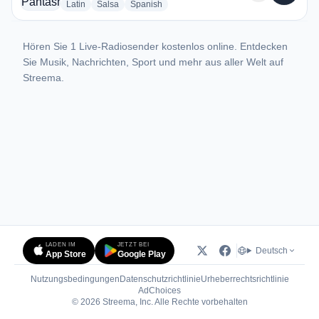
radio stations
radio stations
radio stations
Latin
Salsa
Spanish
Hören Sie 1 Live-Radiosender kostenlos online. Entdecken
Sie Musik, Nachrichten, Sport und mehr aus aller Welt auf
Streema.
LADEN IM
JETZT BEI
Deutsch
App Store
Google Play
Nutzungsbedingungen
Datenschutzrichtlinie
Urheberrechtsrichtlinie
(öffnet in neuem Tab)
AdChoices
© 2026 Streema, Inc. Alle Rechte vorbehalten