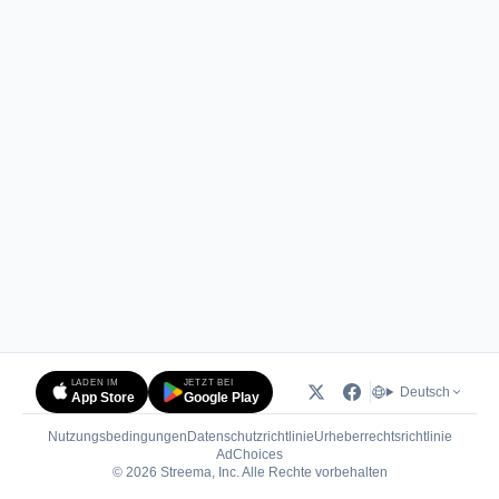
LADEN IM
JETZT BEI
Deutsch
App Store
Google Play
Nutzungsbedingungen
Datenschutzrichtlinie
Urheberrechtsrichtlinie
(öffnet in neuem Tab)
AdChoices
© 2026 Streema, Inc. Alle Rechte vorbehalten