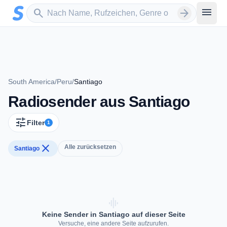
Zum Hauptinhalt springen
Sender suchen
menu
search
arrow_forward
South America
/
Peru
/
Santiago
Radiosender aus Santiago
tune
Filter
1
close
Alle zurücksetzen
Santiago
graphic_eq
Keine Sender in Santiago auf dieser Seite
Versuche, eine andere Seite aufzurufen.