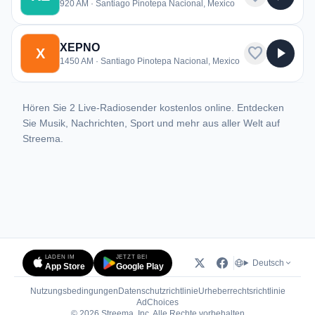
920 AM · Santiago Pinotepa Nacional, Mexico
XEPNO
favorite
play_arrow
X
1450 AM · Santiago Pinotepa Nacional, Mexico
Hören Sie 2 Live-Radiosender kostenlos online. Entdecken
Sie Musik, Nachrichten, Sport und mehr aus aller Welt auf
Streema.
LADEN IM
JETZT BEI
Deutsch
App Store
Google Play
Nutzungsbedingungen
Datenschutzrichtlinie
Urheberrechtsrichtlinie
(öffnet in neuem Tab)
AdChoices
© 2026 Streema, Inc. Alle Rechte vorbehalten