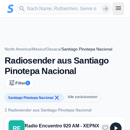
Zum Hauptinhalt springen
Sender suchen
menu
search
arrow_forward
North America
/
Mexico
/
Oaxaca
/
Santiago Pinotepa Nacional
Radiosender aus Santiago
Pinotepa Nacional
tune
Filter
1
close
Alle zurücksetzen
Santiago Pinotepa Nacional
2 Radiosender aus Santiago Pinotepa Nacional
2 Radiosender aus Santiago Pinotepa Nacional
Radio Encuentro 920 AM - XEPNX
favorite
play_arrow
RE