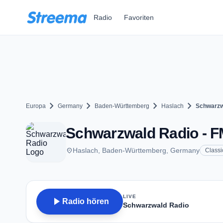
Zum Hauptinhalt springen
Radio
Favoriten
chevron_right
chevron_right
chevron_right
chevron_right
Europa
Germany
Baden-Württemberg
Haslach
Schwarzw
Schwarzwald Radio - FM
place
Haslach, Baden-Württemberg, Germany
Classi
LIVE
play_arrow
Radio hören
Schwarzwald Radio