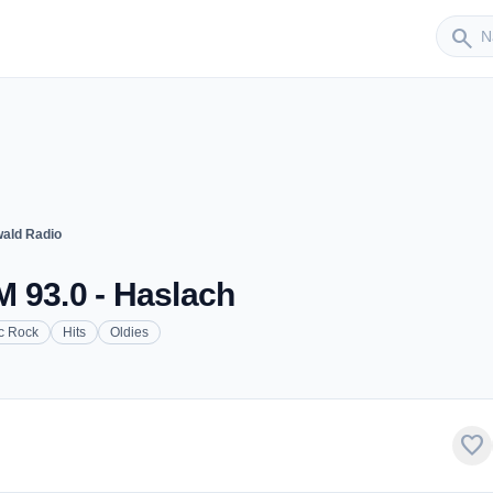
Sender
search
ald Radio
 93.0 - Haslach
c Rock
Hits
Oldies
favorite