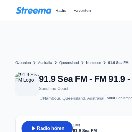
Zum Hauptinhalt springen
Radio
Favoriten
chevron_right
chevron_right
chevron_right
chevron_right
Ozeanien
Australia
Queensland
Nambour
91.9 Sea FM
91.9 Sea FM - FM 91.9 
Sunshine Coast
place
Nambour, Queensland, Australia
Adult Contempo
LIVE
play_arrow
Radio hören
91.9 Sea FM