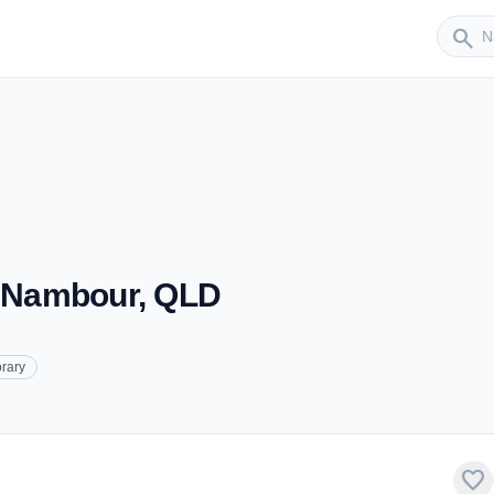
Sender
search
- Nambour, QLD
rary
favorite