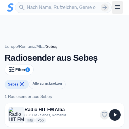
Zum Hauptinhalt springen
Sender suchen
menu
search
arrow_forward
Europe
/
Romania
/
Alba
/
Sebeș
Radiosender aus Sebeș
tune
Filter
1
close
Alle zurücksetzen
Sebeș
1 Radiosender aus Sebeș
1 Radiosender aus Sebeș
Radio HIT FM Alba
favorite
play_arrow
88.6 FM · Sebeș, Romania
radio stations
radio stations
Hits
Pop