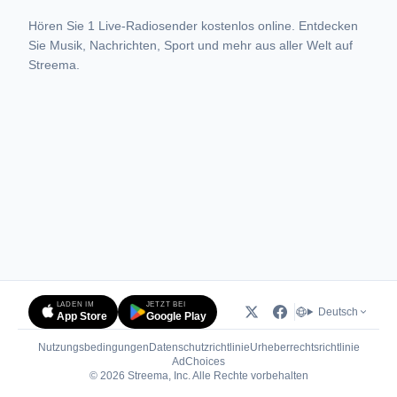
Hören Sie 1 Live-Radiosender kostenlos online. Entdecken
Sie Musik, Nachrichten, Sport und mehr aus aller Welt auf
Streema.
LADEN IM
JETZT BEI
Deutsch
App Store
Google Play
Nutzungsbedingungen
Datenschutzrichtlinie
Urheberrechtsrichtlinie
(öffnet in neuem Tab)
AdChoices
© 2026 Streema, Inc. Alle Rechte vorbehalten