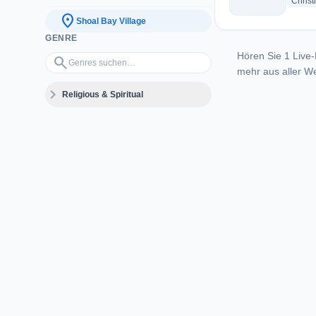
Christ
location_on
Shoal Bay Village
GENRE
Hören Sie 1 Live-
Genres suchen…
search
mehr aus aller We
expand_more
Religious & Spiritual