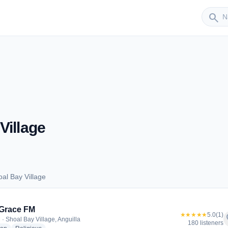
Sender
search
Village
al Bay Village
hoal Bay Village
Grace FM
★★★★★
5.0
(1)
f
 · Shoal Bay Village, Anguilla
180 listeners