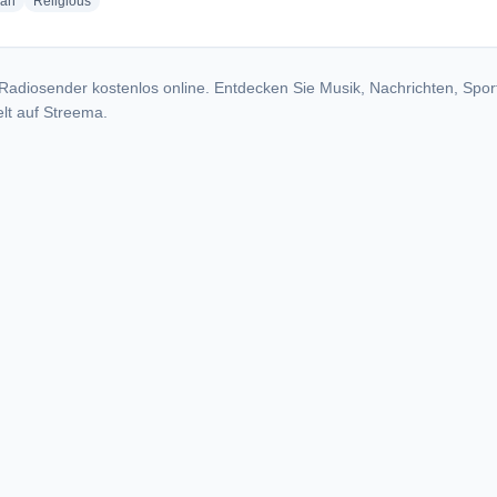
radio stations
radio stations
ian
Religious
Radiosender kostenlos online. Entdecken Sie Musik, Nachrichten, Spor
lt auf Streema.