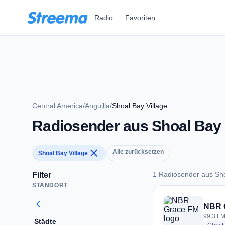
Zum Hauptinhalt springen
Radio
Favoriten
Central America
/
Anguilla
/
Shoal Bay Village
Radiosender aus Shoal Bay 
close
Alle zurücksetzen
Shoal Bay Village
1 Radiosender aus Sho
Filter
STANDORT
1 Radiosender aus S
chevron_left
NBR 
99.3 FM
Städte