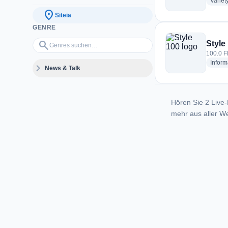
Variet
location_on
Siteia
GENRE
Genres suchen…
search
Style
100.0 F
Inform
expand_more
News & Talk
Hören Sie 2 Live-
mehr aus aller We