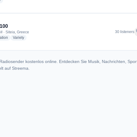
radio stations
y
 100
f
30 listeners
M · Siteia, Greece
radio stations
radio stations
ation
Variety
Radiosender kostenlos online. Entdecken Sie Musik, Nachrichten, Spor
lt auf Streema.