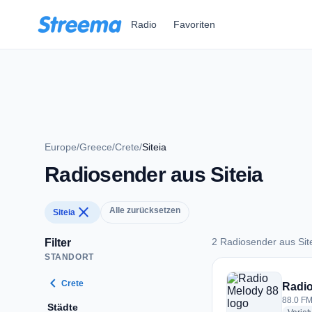
Zum Hauptinhalt springen
Radio
Favoriten
Europe
/
Greece
/
Crete
/
Siteia
Radiosender aus Siteia
close
Alle zurücksetzen
Siteia
2 Radiosender aus Sit
Filter
STANDORT
2 Radiosender aus S
chevron_left
Crete
Radio
88.0 FM
Städte