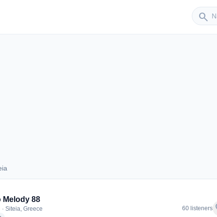
Sender
search
eia
iteia
 Melody 88
f
60 listeners
 · Siteia, Greece