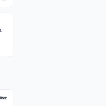
B,
iben