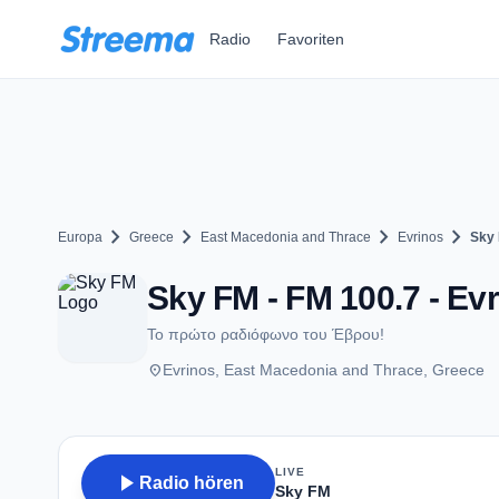
Zum Hauptinhalt springen
Radio
Favoriten
chevron_right
chevron_right
chevron_right
chevron_right
Europa
Greece
East Macedonia and Thrace
Evrinos
Sky
Sky FM - FM 100.7 - Ev
Το πρώτο ραδιόφωνο του Έβρου!
place
Evrinos, East Macedonia and Thrace, Greece
LIVE
play_arrow
Radio hören
Sky FM