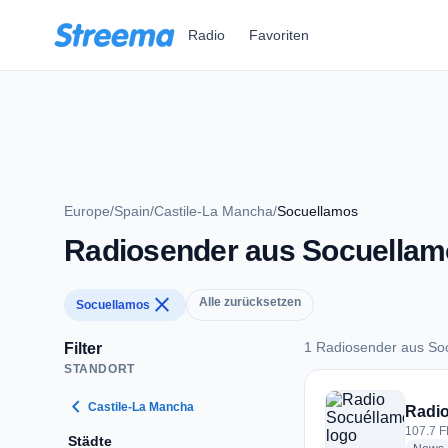
Zum Hauptinhalt springen
Radio
Favoriten
Europe
/
Spain
/
Castile-La Mancha
/
Socuellamos
Radiosender aus Socuella
close
Alle zurücksetzen
Socuellamos
1 Radiosender aus So
Filter
STANDORT
1 Radiosender aus 
chevron_left
Castile-La Mancha
Radi
107.7 F
Städte