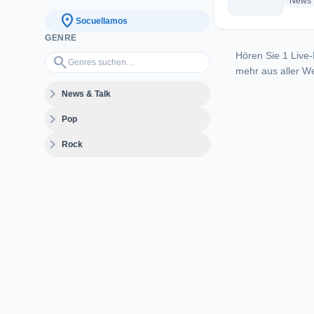
News
location_on
Socuellamos
GENRE
Hören Sie 1 Live-
Genres suchen…
search
mehr aus aller We
expand_more
News & Talk
expand_more
Pop
expand_more
Rock