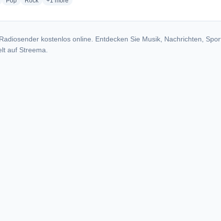
radio stations
radio stations
radio stations
more genres for Radio Socuéllamos
Pop
Rock
+1
more
Radiosender kostenlos online. Entdecken Sie Musik, Nachrichten, Spor
lt auf Streema.