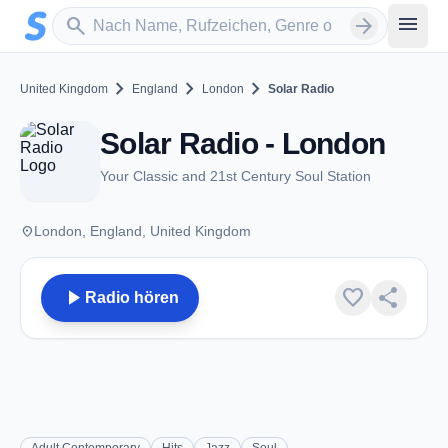
Zum Hauptinhalt springen
Sender suchen
menu
search
arrow_forward
chevron_right
chevron_right
chevron_right
United Kingdom
England
London
Solar Radio
Solar Radio - London
Your Classic and 21st Century Soul Station
place
London, England, United Kingdom
play_arrow
favorite
share
Radio hören