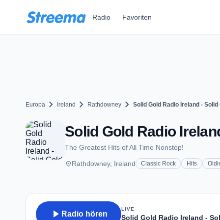
Zum Hauptinhalt springen
Radio
Favoriten
chevron_right
chevron_right
chevron_right
Europa
Ireland
Rathdowney
Solid Gold Radio Ireland - Solid
Solid Gold Radio Irelan
The Greatest Hits of All Time Nonstop!
place
Rathdowney, Ireland
Classic Rock
Hits
Oldi
LIVE
play_arrow
Radio hören
Solid Gold Radio Ireland - So