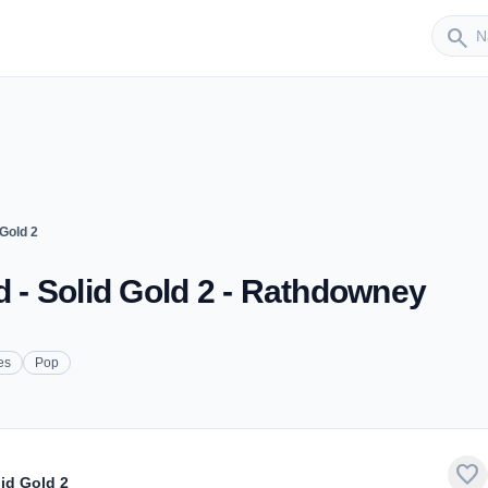
Sender
search
 Gold 2
d - Solid Gold 2 - Rathdowney
es
Pop
favorite
lid Gold 2