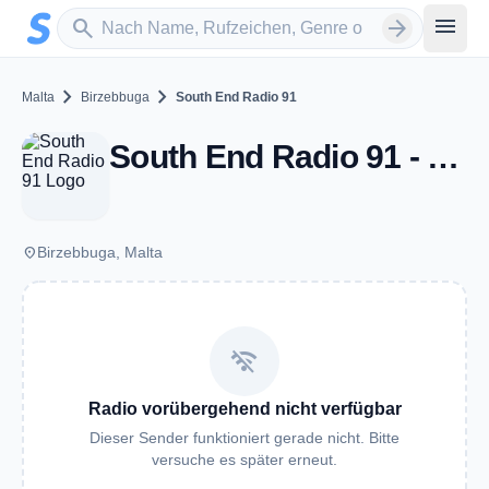
Zum Hauptinhalt springen
Sender suchen
menu
search
arrow_forward
chevron_right
chevron_right
Malta
Birzebbuga
South End Radio 91
South End Radio 91 - FM 91 - Birzebbuga
place
Birzebbuga, Malta
wifi_off
Radio vorübergehend nicht verfügbar
Dieser Sender funktioniert gerade nicht. Bitte
versuche es später erneut.