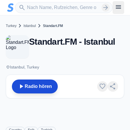
Zum Hauptinhalt springen
Sender suchen
menu
search
arrow_forward
chevron_right
chevron_right
Turkey
Istanbul
Standart.FM
Standart.FM - Istanbul
place
Istanbul, Turkey
play_arrow
favorite
share
Radio hören