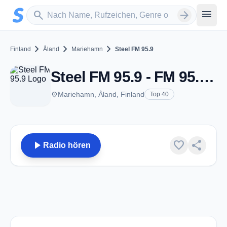
Zum Hauptinhalt springen
Sender suchen
menu
search
arrow_forward
chevron_right
chevron_right
chevron_right
Finland
Åland
Mariehamn
Steel FM 95.9
Steel FM 95.9 - FM 95.9 - Mariehamn
place
Mariehamn, Åland, Finland
Top 40
play_arrow
favorite
share
Radio hören