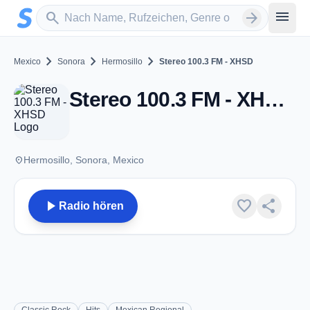
Zum Hauptinhalt springen
Sender suchen
menu
search
arrow_forward
chevron_right
chevron_right
chevron_right
Mexico
Sonora
Hermosillo
Stereo 100.3 FM - XHSD
Stereo 100.3 FM - XHSD - FM 100.3 - Hermosillo, SO
place
Hermosillo, Sonora, Mexico
play_arrow
favorite
share
Radio hören