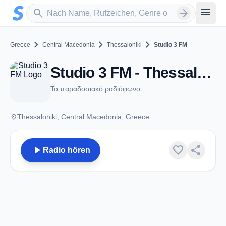
Zum Hauptinhalt springen
Sender suchen
menu
search
arrow_forward
chevron_right
chevron_right
chevron_right
Greece
Central Macedonia
Thessaloniki
Studio 3 FM
Studio 3 FM - Thessaloniki
Το παραδοσιακό ραδιόφωνο
place
Thessaloniki, Central Macedonia, Greece
play_arrow
favorite
share
Radio hören