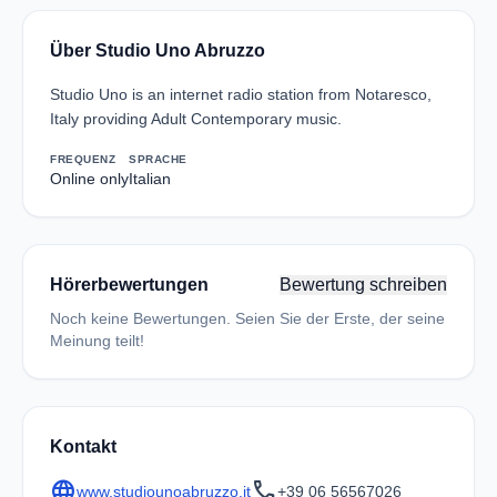
Über Studio Uno Abruzzo
Studio Uno is an internet radio station from Notaresco,
Italy providing Adult Contemporary music.
FREQUENZ
SPRACHE
Online only
Italian
Hörerbewertungen
Bewertung schreiben
Noch keine Bewertungen. Seien Sie der Erste, der seine
Meinung teilt!
Kontakt
language
call
www.studiounoabruzzo.it
+39 06 56567026