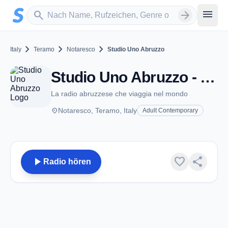
Zum Hauptinhalt springen
Sender suchen
menu
search
arrow_forward
chevron_right
chevron_right
chevron_right
Italy
Teramo
Notaresco
Studio Uno Abruzzo
Studio Uno Abruzzo - Notaresco
La radio abruzzese che viaggia nel mondo
place
Notaresco, Teramo, Italy
Adult Contemporary
play_arrow
favorite
share
Radio hören