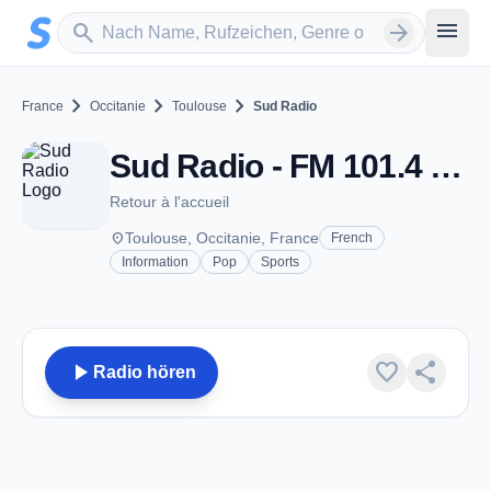
Zum Hauptinhalt springen
Sender suchen
menu
search
arrow_forward
chevron_right
chevron_right
chevron_right
France
Occitanie
Toulouse
Sud Radio
Sud Radio - FM 101.4 - Toulouse
Retour à l'accueil
place
Toulouse, Occitanie, France
French
Information
Pop
Sports
play_arrow
favorite
share
Radio hören