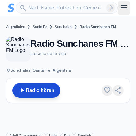
Zum Hauptinhalt springen
Sender suchen
menu
search
arrow_forward
chevron_right
chevron_right
chevron_right
Argentinien
Santa Fe
Sunchales
Radio Sunchanes FM
Radio Sunchanes FM - FM 95.7 - Sunchales
La radio de tu vida
place
Sunchales, Santa Fe, Argentina
play_arrow
favorite
share
Radio hören