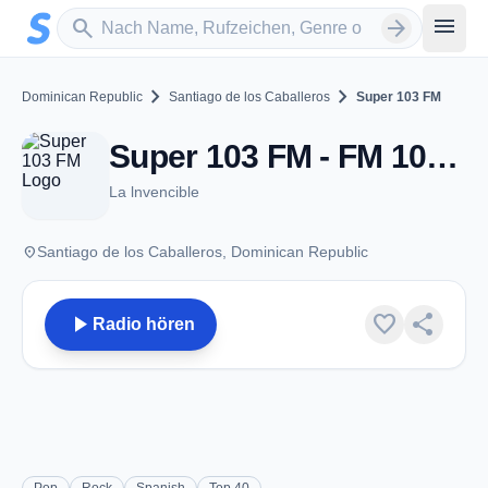
Zum Hauptinhalt springen
Sender suchen
menu
search
arrow_forward
chevron_right
chevron_right
Dominican Republic
Santiago de los Caballeros
Super 103 FM
Super 103 FM - FM 103.1 - Santiago de los Caballeros
La lnvencible
place
Santiago de los Caballeros, Dominican Republic
play_arrow
favorite
share
Radio hören