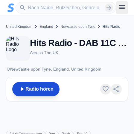
Zum Hauptinhalt springen
Sender suchen
menu
search
arrow_forward
chevron_right
chevron_right
chevron_right
United Kingdom
England
Newcastle upon Tyne
Hits Radio
Hits Radio - DAB 11C - Newcastle upon Tyne
Across The UK
place
Newcastle upon Tyne, England, United Kingdom
play_arrow
favorite
share
Radio hören