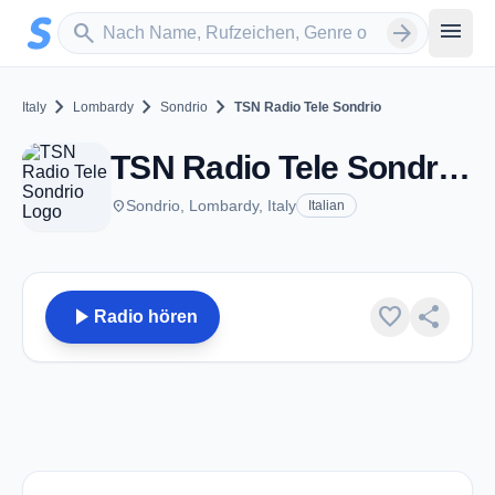
Zum Hauptinhalt springen
Sender suchen
menu
search
arrow_forward
chevron_right
chevron_right
chevron_right
Italy
Lombardy
Sondrio
TSN Radio Tele Sondrio
TSN Radio Tele Sondrio - FM 101.1 - Sondrio
place
Sondrio, Lombardy, Italy
Italian
play_arrow
favorite
share
Radio hören