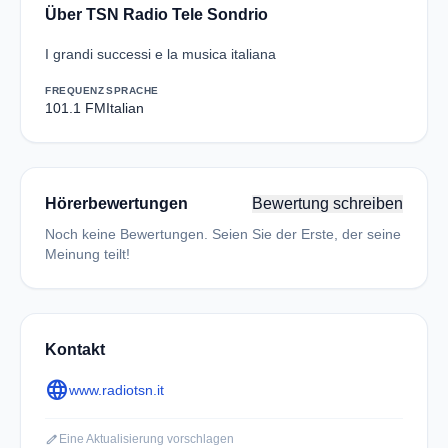
Über TSN Radio Tele Sondrio
I grandi successi e la musica italiana
FREQUENZ
SPRACHE
101.1 FM
Italian
Hörerbewertungen
Bewertung schreiben
Noch keine Bewertungen. Seien Sie der Erste, der seine
Meinung teilt!
Kontakt
language
www.radiotsn.it
edit
Eine Aktualisierung vorschlagen