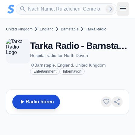
Zum Hauptinhalt springen
Sender suchen
menu
search
arrow_forward
chevron_right
chevron_right
chevron_right
United Kingdom
England
Barnstaple
Tarka Radio
Tarka Radio - Barnstaple
Hospital radio for North Devon
place
Barnstaple, England, United Kingdom
Entertainment
Information
play_arrow
favorite
share
Radio hören