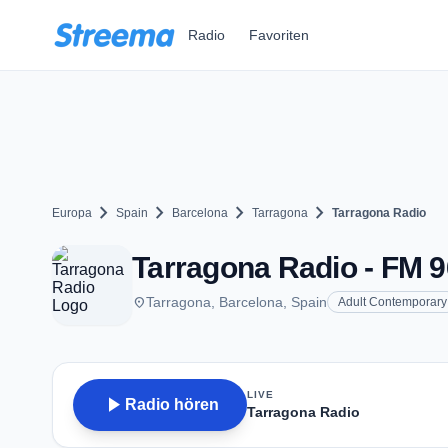
Zum Hauptinhalt springen
Radio
Favoriten
chevron_right
chevron_right
chevron_right
chevron_right
Europa
Spain
Barcelona
Tarragona
Tarragona Radio
Tarragona Radio - FM 9
place
Tarragona, Barcelona, Spain
Adult Contemporary
LIVE
play_arrow
Radio hören
Tarragona Radio