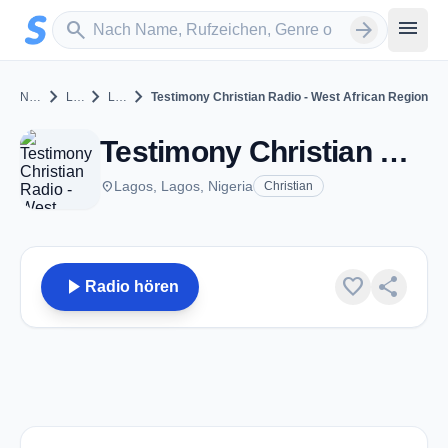
Zum Hauptinhalt springen
Sender suchen
menu
search
arrow_forward
chevron_right
chevron_right
chevron_right
Nigeria
Lagos
Lagos
Testimony Christian Radio - West African Region
Testimony Christian Radio - West African Region - Lagos
place
Lagos, Lagos, Nigeria
Christian
play_arrow
favorite
share
Radio hören