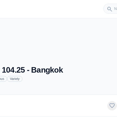
Sender
search
 104.25 - Bangkok
ous
Variety
favorite