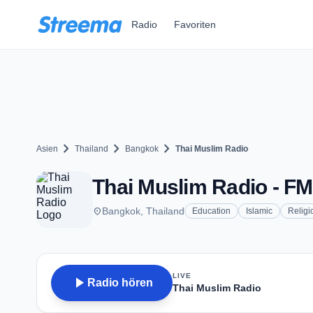
Zum Hauptinhalt springen
Radio
Favoriten
chevron_right
chevron_right
chevron_right
Asien
Thailand
Bangkok
Thai Muslim Radio
Thai Muslim Radio - FM
place
Bangkok, Thailand
Education
Islamic
Religi
LIVE
play_arrow
Radio hören
Thai Muslim Radio