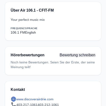
Über Air 106.1 - CFIT-FM
Your perfect music mix
FREQUENZ
SPRACHE
106.1 FM
English
Hörerbewertungen
Bewertung schreiben
Noch keine Bewertungen. Seien Sie der Erste, der seine
Meinung teilt!
Kontakt
language
www.discoverairdrie.com
call
403-217-1061403-212-1061