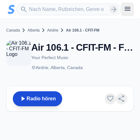
Zum Hauptinhalt springen
Sender suchen
menu
search
arrow_forward
chevron_right
chevron_right
chevron_right
Canada
Alberta
Airdrie
Air 106.1 - CFIT-FM
Air 106.1 - CFIT-FM - FM 106.1 - Airdrie, AB
Your Perfect Music
place
Airdrie, Alberta, Canada
play_arrow
favorite
share
Radio hören