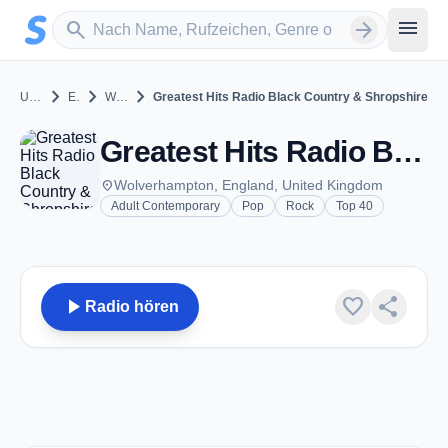
Zum Hauptinhalt springen
Sender suchen
menu
search
arrow_forward
chevron_right
chevron_right
chevron_right
United Kingdom
England
Wolverhampton
Greatest Hits Radio Black Country & Shropshire
Greatest Hits Radio Black Country & Shropshire - FM 106.5 - Wolverhampton
place
Wolverhampton, England, United Kingdom
Adult Contemporary
Pop
Rock
Top 40
play_arrow
favorite
share
Radio hören