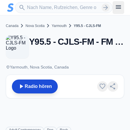
Zum Hauptinhalt springen
Sender suchen
menu
search
arrow_forward
chevron_right
chevron_right
chevron_right
Canada
Nova Scotia
Yarmouth
Y95.5 - CJLS-FM
Y95.5 - CJLS-FM - FM 95.5 - Yarmouth, NS
place
Yarmouth, Nova Scotia, Canada
play_arrow
favorite
share
Radio hören