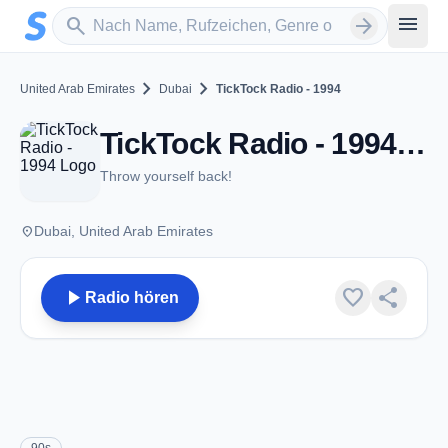
Zum Hauptinhalt springen
Sender suchen
menu
search
arrow_forward
chevron_right
chevron_right
United Arab Emirates
Dubai
TickTock Radio - 1994
TickTock Radio - 1994 - Dubai
Throw yourself back!
place
Dubai, United Arab Emirates
play_arrow
favorite
share
Radio hören