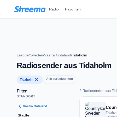
Zum Hauptinhalt springen
Radio
Favoriten
Europe
/
Sweden
/
Västra Götaland
/
Tidaholm
Radiosender aus Tidaholm
close
Alle zurücksetzen
Tidaholm
2 Radiosender aus Ti
Filter
STANDORT
2 Radiosender aus 
chevron_left
Västra Götaland
Coun
Tidaho
Städte