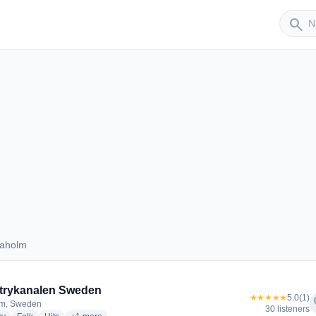
Sender
search
daholm
Tidaholm
trykanalen Sweden
★★★★★
5.0
(1)
f
lm, Sweden
30 listeners