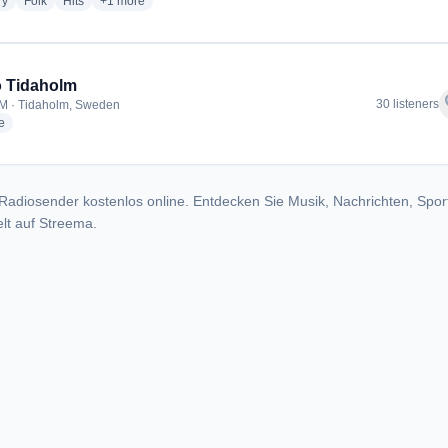
radio stations
radio stations
radio stations
more genres for Countrykanalen Sweden
ry
Folk
Hits
+1
more
 Tidaholm
f
30 listeners
M · Tidaholm, Sweden
radio stations
e
Radiosender kostenlos online. Entdecken Sie Musik, Nachrichten, Spor
lt auf Streema.