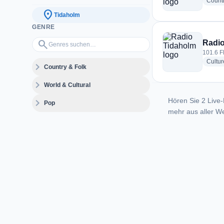
Count
location_on
Tidaholm
GENRE
Genres suchen…
search
Radio
101.6 F
Cultur
expand_more
Country & Folk
expand_more
World & Cultural
Hören Sie 2 Live-
expand_more
Pop
mehr aus aller We