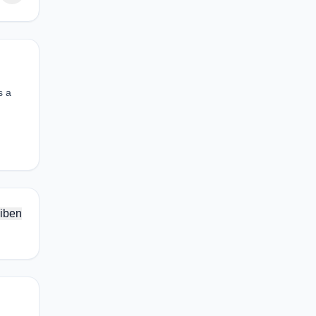
s a
iben