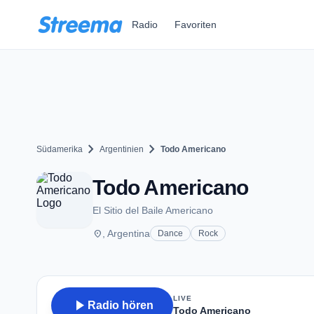
Zum Hauptinhalt springen
Radio
Favoriten
chevron_right
chevron_right
Südamerika
Argentinien
Todo Americano
Todo Americano
El Sitio del Baile Americano
place
, Argentina
Dance
Rock
LIVE
play_arrow
Radio hören
Todo Americano