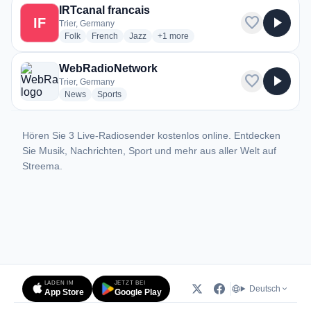
IRTcanal francais
favorite
play_arrow
IF
Trier, Germany
radio stations
radio stations
radio stations
more genres for IRTcanal francais
Folk
French
Jazz
+1
more
WebRadioNetwork
favorite
play_arrow
Trier, Germany
radio stations
radio stations
News
Sports
Hören Sie 3 Live-Radiosender kostenlos online. Entdecken
Sie Musik, Nachrichten, Sport und mehr aus aller Welt auf
Streema.
LADEN IM
JETZT BEI
Deutsch
App Store
Google Play