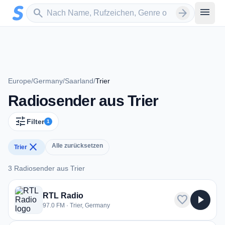
Zum Hauptinhalt springen
Sender suchen
menu
search
arrow_forward
Europe
/
Germany
/
Saarland
/
Trier
Radiosender aus Trier
tune
Filter
1
close
Alle zurücksetzen
Trier
3 Radiosender aus Trier
3 Radiosender aus Trier
RTL Radio
favorite
play_arrow
97.0 FM · Trier, Germany