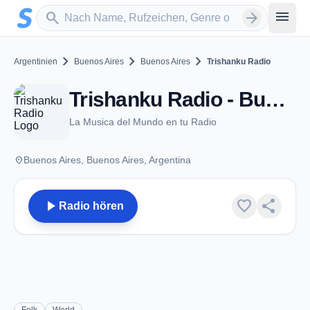
Zum Hauptinhalt springen
Sender suchen
menu
search
arrow_forward
chevron_right
chevron_right
chevron_right
Argentinien
Buenos Aires
Buenos Aires
Trishanku Radio
Trishanku Radio - Buenos Aires
La Musica del Mundo en tu Radio
place
Buenos Aires, Buenos Aires, Argentina
play_arrow
favorite
share
Radio hören