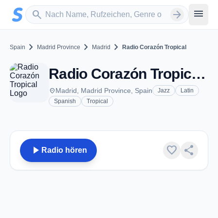
Zum Hauptinhalt springen
Sender suchen
menu
search
arrow_forward
chevron_right
chevron_right
chevron_right
Spain
Madrid Province
Madrid
Radio Corazón Tropical
Radio Corazón Tropical - FM 107.6 - Madrid
place
Madrid, Madrid Province, Spain
Jazz
Latin
Spanish
Tropical
play_arrow
favorite
share
Radio hören