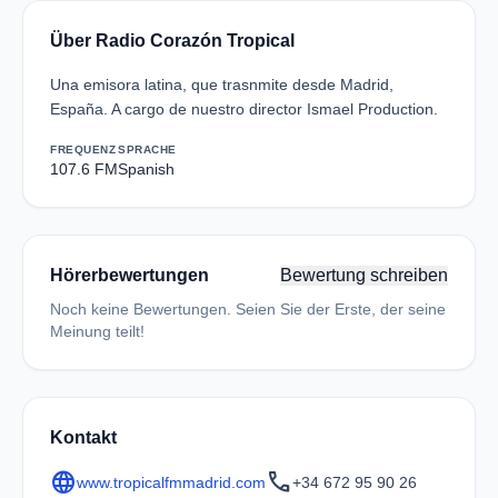
Über Radio Corazón Tropical
Una emisora latina, que trasnmite desde Madrid,
España. A cargo de nuestro director Ismael Production.
FREQUENZ
SPRACHE
107.6 FM
Spanish
Hörerbewertungen
Bewertung schreiben
Noch keine Bewertungen. Seien Sie der Erste, der seine
Meinung teilt!
Kontakt
language
call
www.tropicalfmmadrid.com
+34 672 95 90 26