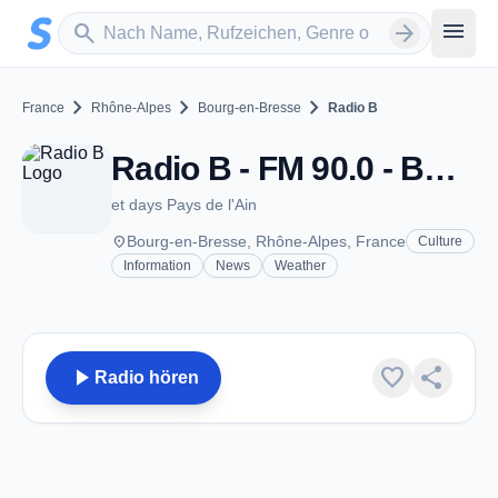
Zum Hauptinhalt springen
Sender suchen
menu
search
arrow_forward
chevron_right
chevron_right
chevron_right
France
Rhône-Alpes
Bourg-en-Bresse
Radio B
Radio B - FM 90.0 - Bourg-en-Bresse
et days Pays de l'Ain
place
Bourg-en-Bresse, Rhône-Alpes, France
Culture
Information
News
Weather
play_arrow
favorite
share
Radio hören