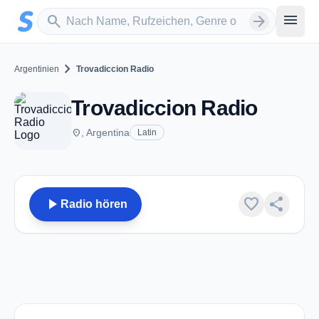
Zum Hauptinhalt springen
Sender suchen
menu
search
arrow_forward
chevron_right
Argentinien
Trovadiccion Radio
Trovadiccion Radio
place
, Argentina
Latin
play_arrow
favorite
share
Radio hören