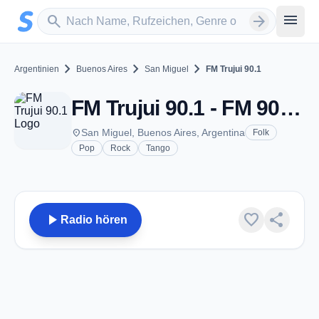
Zum Hauptinhalt springen
Sender suchen
menu
search
arrow_forward
chevron_right
chevron_right
chevron_right
Argentinien
Buenos Aires
San Miguel
FM Trujui 90.1
FM Trujui 90.1 - FM 90.1 - San Miguel
place
San Miguel, Buenos Aires, Argentina
Folk
Pop
Rock
Tango
play_arrow
favorite
share
Radio hören