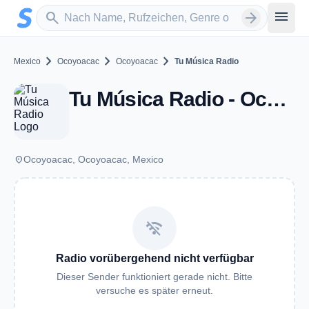
Zum Hauptinhalt springen
Sender suchen
menu
search
arrow_forward
chevron_right
chevron_right
chevron_right
Mexico
Ocoyoacac
Ocoyoacac
Tu Música Radio
Tu Música Radio - Ocoyoacac
place
Ocoyoacac, Ocoyoacac, Mexico
wifi_off
Radio vorübergehend nicht verfügbar
Dieser Sender funktioniert gerade nicht. Bitte
versuche es später erneut.