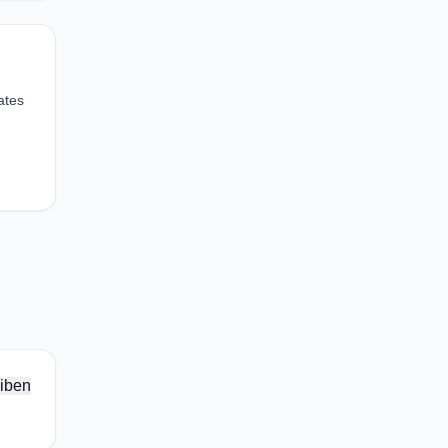
ates
iben