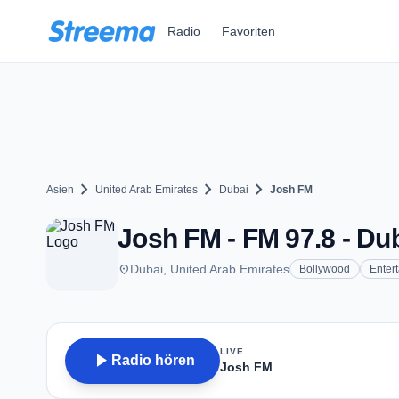
Zum Hauptinhalt springen
Radio
Favoriten
chevron_right
chevron_right
chevron_right
Asien
United Arab Emirates
Dubai
Josh FM
Josh FM - FM 97.8 - Du
place
Dubai, United Arab Emirates
Bollywood
Enter
LIVE
play_arrow
Radio hören
Josh FM