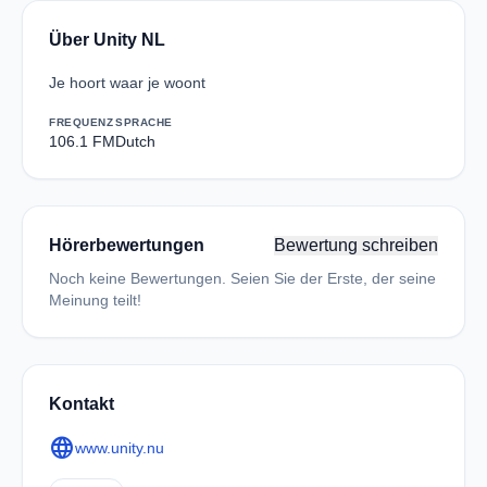
Über Unity NL
Je hoort waar je woont
FREQUENZ
SPRACHE
106.1 FM
Dutch
Hörerbewertungen
Bewertung schreiben
Noch keine Bewertungen. Seien Sie der Erste, der seine
Meinung teilt!
Kontakt
language
www.unity.nu