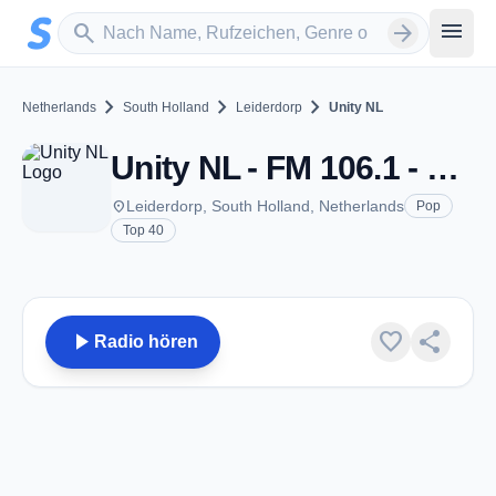
Zum Hauptinhalt springen
Sender suchen
menu
search
arrow_forward
chevron_right
chevron_right
chevron_right
Netherlands
South Holland
Leiderdorp
Unity NL
Unity NL - FM 106.1 - Leiderdorp
place
Leiderdorp, South Holland, Netherlands
Pop
Top 40
play_arrow
favorite
share
Radio hören