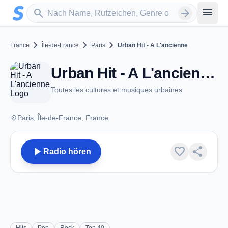
Zum Hauptinhalt springen
Sender suchen
menu
search
arrow_forward
chevron_right
chevron_right
chevron_right
France
Île-de-France
Paris
Urban Hit - A L'ancienne
Urban Hit - A L'ancienne - Paris
Toutes les cultures et musiques urbaines
place
Paris, Île-de-France, France
play_arrow
favorite
share
Radio hören