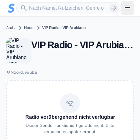
Zum Hauptinhalt springen
Sender suchen
menu
search
arrow_forward
chevron_right
chevron_right
Aruba
Noord
VIP Radio - VIP Arubiano
VIP Radio - VIP Arubiano - Noord
place
Noord, Aruba
wifi_off
Radio vorübergehend nicht verfügbar
Dieser Sender funktioniert gerade nicht. Bitte
versuche es später erneut.