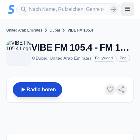
Zum Hauptinhalt springen
Sender suchen
menu
search
arrow_forward
chevron_right
chevron_right
United Arab Emirates
Dubai
VIBE FM 105.4
VIBE FM 105.4 - FM 105.4 - Dubai
place
Dubai, United Arab Emirates
Bollywood
Pop
play_arrow
favorite
share
Radio hören