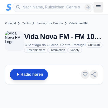
Zum Hauptinhalt springen
Sender suchen
menu
search
arrow_forward
chevron_right
chevron_right
chevron_right
Portugal
Centro
Santiago da Guarda
Vida Nova FM
Vida Nova FM - FM 105.5 - Santiago da Guarda
place
Santiago da Guarda, Centro, Portugal
Christian
Entertainment
Information
Variety
play_arrow
favorite
share
Radio hören