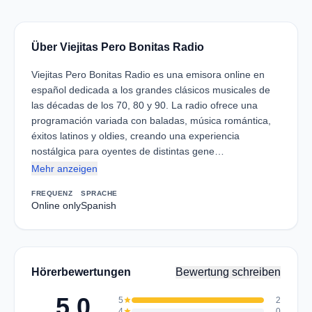
Über Viejitas Pero Bonitas Radio
Viejitas Pero Bonitas Radio es una emisora online en
español dedicada a los grandes clásicos musicales de
las décadas de los 70, 80 y 90. La radio ofrece una
programación variada con baladas, música romántica,
éxitos latinos y oldies, creando una experiencia
nostálgica para oyentes de distintas gene…
Mehr anzeigen
FREQUENZ
SPRACHE
Online only
Spanish
Hörerbewertungen
Bewertung schreiben
5.0
5
star
2
4
star
0