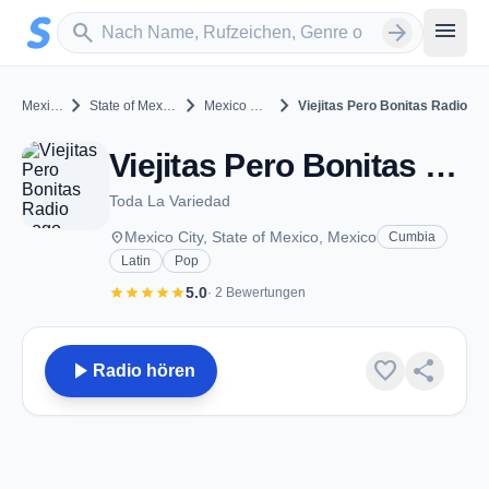
Zum Hauptinhalt springen
Sender suchen
menu
search
arrow_forward
chevron_right
chevron_right
chevron_right
Mexico
State of Mexico
Mexico City
Viejitas Pero Bonitas Radio
Viejitas Pero Bonitas Radio - Mexico City
Toda La Variedad
place
Mexico City, State of Mexico, Mexico
Cumbia
Latin
Pop
star
star
star
star
star
5.0
· 2 Bewertungen
play_arrow
favorite
share
Radio hören