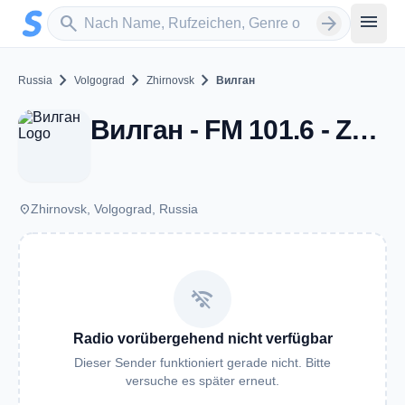
Zum Hauptinhalt springen
Sender suchen
menu
search
arrow_forward
chevron_right
chevron_right
chevron_right
Russia
Volgograd
Zhirnovsk
Вилган
Вилган - FM 101.6 - Zhirnovsk
place
Zhirnovsk, Volgograd, Russia
wifi_off
Radio vorübergehend nicht verfügbar
Dieser Sender funktioniert gerade nicht. Bitte
versuche es später erneut.