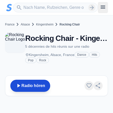
Zum Hauptinhalt springen
Sender suchen
menu
search
arrow_forward
chevron_right
chevron_right
chevron_right
France
Alsace
Kingersheim
Rocking Chair
Rocking Chair - Kingersheim
5 décennies de hits réunis sur une radio
place
Kingersheim, Alsace, France
Dance
Hits
Pop
Rock
play_arrow
favorite
share
Radio hören