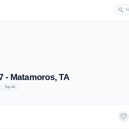
Sender
search
7 - Matamoros, TA
Top 40
favorite