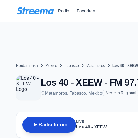
Zum Hauptinhalt springen
Radio
Favoriten
chevron_right
chevron_right
chevron_right
chevron_right
Nordamerika
Mexico
Tabasco
Matamoros
Los 40 - XEEW
Los 40 - XEEW - FM 97.
place
Matamoros, Tabasco, Mexico
Mexican Regional
LIVE
play_arrow
Radio hören
Los 40 - XEEW